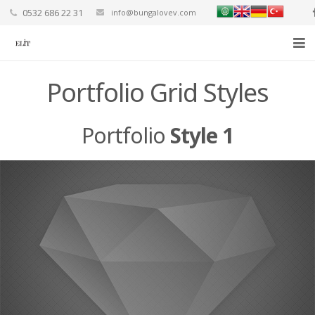
0532 686 22 31
info@bungalovev.com
Ana Sayfa
Portfolio Grid Styles
Hakkımızda
Portfolio
Style 1
Hizmetlerimiz
Fiyat Teklifi Al
Blog
Yorumlar
İletişim