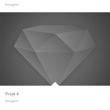
Bungalov
Proje 4
Bungalov